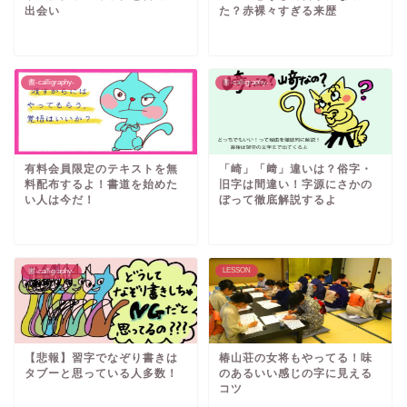
出会い
た？赤裸々すぎる来歴
書-calligraphy-
書-calligraphy-
有料会員限定のテキストを無
「崎」「﨑」違いは？俗字・
料配布するよ！書道を始めた
旧字は間違い！字源にさかの
い人は今だ！
ぼって徹底解説するよ
LESSON
書-calligraphy-
【悲報】習字でなぞり書きは
椿山荘の女将もやってる！味
タブーと思っている人多数！
のあるいい感じの字に見える
コツ