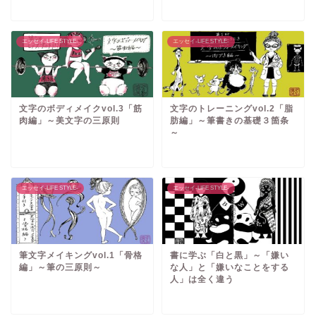
エッセイ-LIFE STYLE-
エッセイ-LIFE STYLE-
文字のボディメイクvol.3「筋
文字のトレーニングvol.2「脂
肉編」～美文字の三原則
肪編」～筆書きの基礎３箇条
～
エッセイ-LIFE STYLE-
エッセイ-LIFE STYLE-
筆文字メイキングvol.1「骨格
書に学ぶ「白と黒」～「嫌い
編」～筆の三原則～
な人」と「嫌いなことをする
人」は全く違う