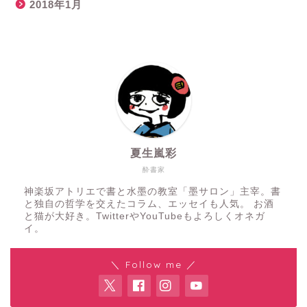
2018年1月
夏生嵐彩
酔書家
神楽坂アトリエで書と水墨の教室「墨サロン」主宰。書
と独自の哲学を交えたコラム、エッセイも人気。 お酒
と猫が大好き。TwitterやYouTubeもよろしくオネガ
イ。
＼ Follow me ／