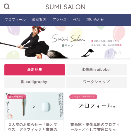
SUMI SALON
プロフィール
教室案内
アクセス
作品
問い合わせ
最新記事
水墨画-suiboku-
書-calligraphy-
ワークショップ
書-calligraphy-
エッセイ-LIFE STYLE-
２人展のお知らせー「筆とマ
書画家・夏生嵐彩のプロフィ
ウス」グラフィックと書道の
ール～どうして書家になっ