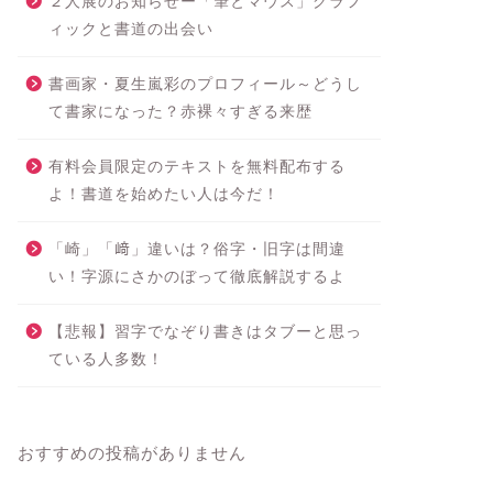
２人展のお知らせー「筆とマウス」グラフ
ィックと書道の出会い
書画家・夏生嵐彩のプロフィール～どうし
て書家になった？赤裸々すぎる来歴
有料会員限定のテキストを無料配布する
よ！書道を始めたい人は今だ！
「崎」「﨑」違いは？俗字・旧字は間違
い！字源にさかのぼって徹底解説するよ
【悲報】習字でなぞり書きはタブーと思っ
ている人多数！
おすすめの投稿がありません