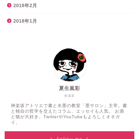
2018年2月
2018年1月
夏生嵐彩
酔書家
神楽坂アトリエで書と水墨の教室「墨サロン」主宰。書
と独自の哲学を交えたコラム、エッセイも人気。 お酒
と猫が大好き。TwitterやYouTubeもよろしくオネガ
イ。
＼ Follow me ／