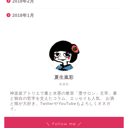
2018年2月
2018年1月
夏生嵐彩
酔書家
神楽坂アトリエで書と水墨の教室「墨サロン」主宰。書
と独自の哲学を交えたコラム、エッセイも人気。 お酒
と猫が大好き。TwitterやYouTubeもよろしくオネガ
イ。
＼ Follow me ／