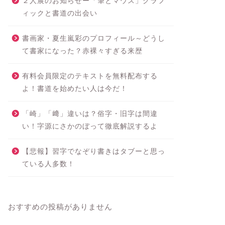
２人展のお知らせー「筆とマウス」グラフ
ィックと書道の出会い
書画家・夏生嵐彩のプロフィール～どうし
て書家になった？赤裸々すぎる来歴
有料会員限定のテキストを無料配布する
よ！書道を始めたい人は今だ！
「崎」「﨑」違いは？俗字・旧字は間違
い！字源にさかのぼって徹底解説するよ
【悲報】習字でなぞり書きはタブーと思っ
ている人多数！
おすすめの投稿がありません