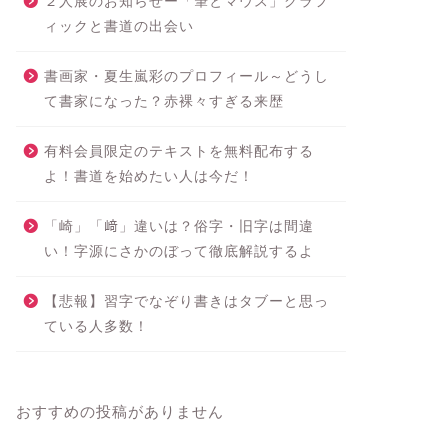
２人展のお知らせー「筆とマウス」グラフ
ィックと書道の出会い
書画家・夏生嵐彩のプロフィール～どうし
て書家になった？赤裸々すぎる来歴
有料会員限定のテキストを無料配布する
よ！書道を始めたい人は今だ！
「崎」「﨑」違いは？俗字・旧字は間違
い！字源にさかのぼって徹底解説するよ
【悲報】習字でなぞり書きはタブーと思っ
ている人多数！
おすすめの投稿がありません